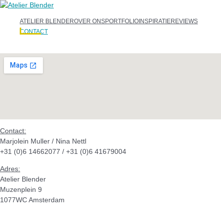
ATELIER BLENDER
OVER ONS
PORTFOLIO
INSPIRATIE
REVIEWS
CONTACT
Contact:
Marjolein Muller / Nina Nettl
+31 (0)6 14662077 / +31 (0)6 41679004
Adres:
Atelier Blender
Muzenplein 9
1077WC Amsterdam